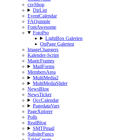
csvShop
DirList
EventCalendar
FAQsimple
FontAwesome
FotoPro
LightBox Galerien
OnPage Galerien
ImageChangers
Kalender-Script
MagicFrames
MailForms
MembersArea
MultiMedia2
MultiMediaSlider
NewsBlog
NewsTicker
OccCalendar
PagedataVars
PageXplorer
Polls
RealBlog
SMTPmail
SubsiteFuncs
TableCreate