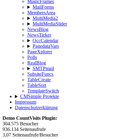
MagicFrames
MailForms
MembersArea
MultiMedia2
MultiMediaSlider
NewsBlog
NewsTicker
OccCalendar
PagedataVars
PageXplorer
Polls
RealBlog
SMTPmail
SubsiteFuncs
TableCreate
TableSort
TemplateSwitch
CMSimple Projekte
Impressum
Datenschutzerklärung
Demo CountVisits Plugin:
304.575
Besucher
936.134
Seitenaufrufe
3,07
Seitenaufrufe/Besucher