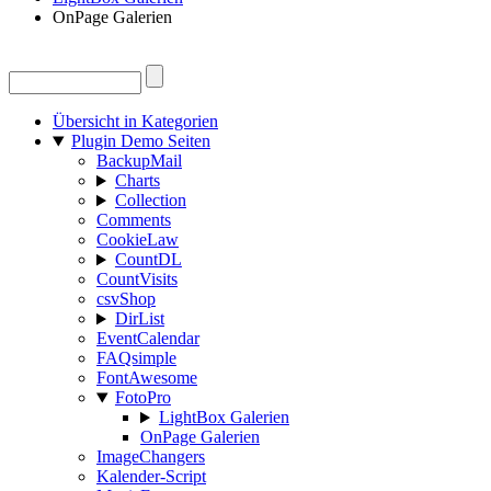
OnPage Galerien
Übersicht in Kategorien
Plugin Demo Seiten
BackupMail
Charts
Collection
Comments
CookieLaw
CountDL
CountVisits
csvShop
DirList
EventCalendar
FAQsimple
FontAwesome
FotoPro
LightBox Galerien
OnPage Galerien
ImageChangers
Kalender-Script