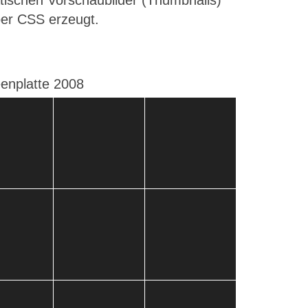
tischen Vorschaubilder (Thumbnails)
per CSS erzeugt.
enplatte 2008