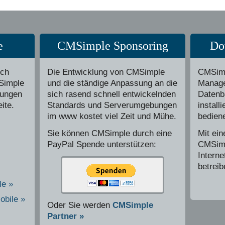
e
CMSimple Sponsoring
Do
ich
Die Entwicklung von CMSimple
CMSimp
MSimple
und die ständige Anpassung an die
Manage
rungen
sich rasend schnell entwickelnden
Datenba
ite.
Standards und Serverumgebungen
install
im www kostet viel Zeit und Mühe.
bedien
Sie können CMSimple durch eine
Mit ein
PayPal Spende unterstützen:
CMSimp
Interne
betreib
e »
obile »
Oder Sie werden
CMSimple
Partner »