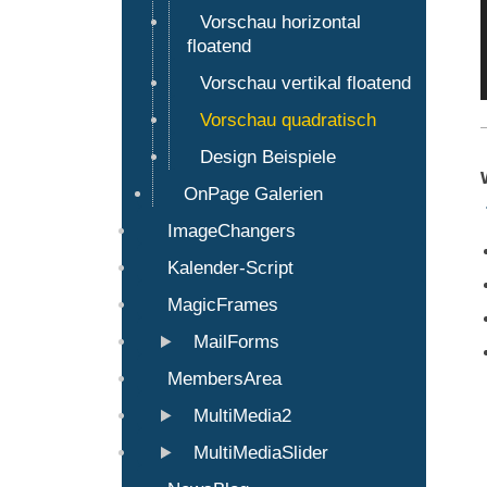
Vorschau horizontal
floatend
Vorschau vertikal floatend
Vorschau quadratisch
Design Beispiele
OnPage Galerien
ImageChangers
Kalender-Script
MagicFrames
MailForms
MembersArea
MultiMedia2
MultiMediaSlider