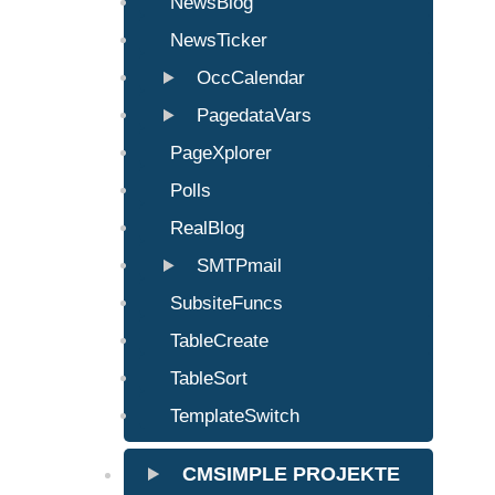
NewsBlog
NewsTicker
OccCalendar
PagedataVars
PageXplorer
Polls
RealBlog
SMTPmail
SubsiteFuncs
TableCreate
TableSort
TemplateSwitch
CMSIMPLE PROJEKTE