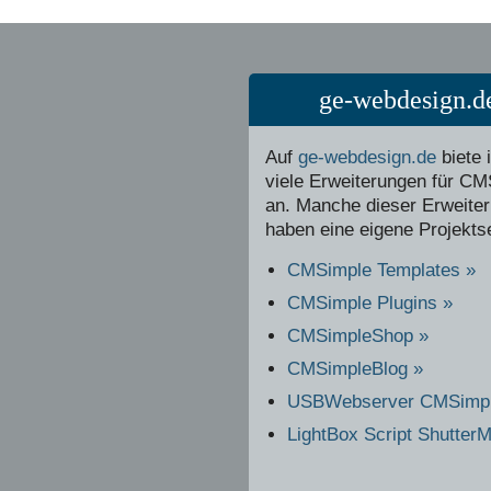
ge-webdesign.d
Auf
ge-webdesign.de
biete 
viele Erweiterungen für C
an. Manche dieser Erweite
haben eine eigene Projektse
CMSimple Templates »
CMSimple Plugins »
CMSimpleShop »
CMSimpleBlog »
USBWebserver CMSimpl
LightBox Script ShutterM