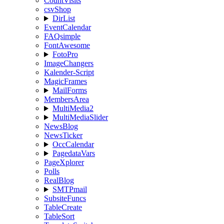
CountVisits
csvShop
DirList
EventCalendar
FAQsimple
FontAwesome
FotoPro
ImageChangers
Kalender-Script
MagicFrames
MailForms
MembersArea
MultiMedia2
MultiMediaSlider
NewsBlog
NewsTicker
OccCalendar
PagedataVars
PageXplorer
Polls
RealBlog
SMTPmail
SubsiteFuncs
TableCreate
TableSort