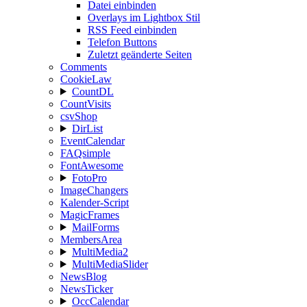
Datei einbinden
Overlays im Lightbox Stil
RSS Feed einbinden
Telefon Buttons
Zuletzt geänderte Seiten
Comments
CookieLaw
CountDL
CountVisits
csvShop
DirList
EventCalendar
FAQsimple
FontAwesome
FotoPro
ImageChangers
Kalender-Script
MagicFrames
MailForms
MembersArea
MultiMedia2
MultiMediaSlider
NewsBlog
NewsTicker
OccCalendar