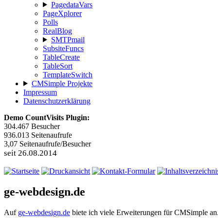
PagedataVars
PageXplorer
Polls
RealBlog
SMTPmail
SubsiteFuncs
TableCreate
TableSort
TemplateSwitch
CMSimple Projekte
Impressum
Datenschutzerklärung
Demo CountVisits Plugin:
304.467
Besucher
936.013
Seitenaufrufe
3,07
Seitenaufrufe/Besucher
seit 26.08.2014
ge-webdesign.de
Auf
ge-webdesign.de
biete ich viele Erweiterungen für CMSimple an.