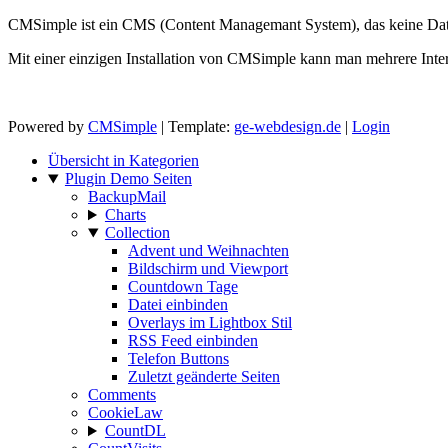
CMSimple ist ein CMS (Content Managemant System), das keine Datenb
Mit einer einzigen Installation von CMSimple kann man mehrere Inter
Powered by
CMSimple
| Template:
ge-webdesign.de
|
Login
Übersicht in Kategorien
Plugin Demo Seiten
BackupMail
Charts
Collection
Advent und Weihnachten
Bildschirm und Viewport
Countdown Tage
Datei einbinden
Overlays im Lightbox Stil
RSS Feed einbinden
Telefon Buttons
Zuletzt geänderte Seiten
Comments
CookieLaw
CountDL