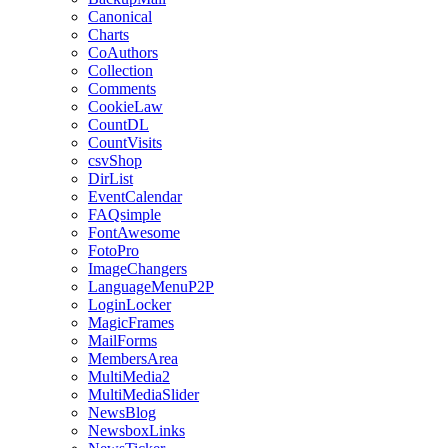
Canonical
Charts
CoAuthors
Collection
Comments
CookieLaw
CountDL
CountVisits
csvShop
DirList
EventCalendar
FAQsimple
FontAwesome
FotoPro
ImageChangers
LanguageMenuP2P
LoginLocker
MagicFrames
MailForms
MembersArea
MultiMedia2
MultiMediaSlider
NewsBlog
NewsboxLinks