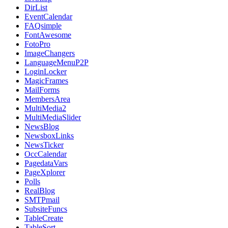
DirList
EventCalendar
FAQsimple
FontAwesome
FotoPro
ImageChangers
LanguageMenuP2P
LoginLocker
MagicFrames
MailForms
MembersArea
MultiMedia2
MultiMediaSlider
NewsBlog
NewsboxLinks
NewsTicker
OccCalendar
PagedataVars
PageXplorer
Polls
RealBlog
SMTPmail
SubsiteFuncs
TableCreate
TableSort