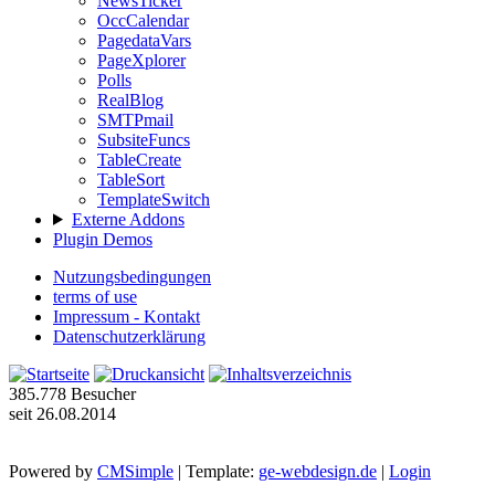
NewsTicker
OccCalendar
PagedataVars
PageXplorer
Polls
RealBlog
SMTPmail
SubsiteFuncs
TableCreate
TableSort
TemplateSwitch
Externe Addons
Plugin Demos
Nutzungsbedingungen
terms of use
Impressum - Kontakt
Datenschutzerklärung
385.778
Besucher
seit 26.08.2014
Powered by
CMSimple
| Template:
ge-webdesign.de
|
Login