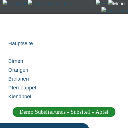
Subsites Menü - Design "fruits" (Demo - nicht im
Download enthalten):
Hauptseite
Äpfel
Birnen
Orangen
Bananen
Pferdeäppel
Kienäppel
Demo SubsiteFuncs - Subsite1 - Äpfel