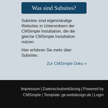
Was sind Subsites?
Subsites sind eigenständige
Websites in Unterordnern der
CMSimple Installation, die die
gleiche CMSimple Installation
nutzen.
Hier erfahren Sie mehr über
Subsites:
Zur CMSimple Doku »
Impressum
|
Datenschutzerklärung
| Powered by
CMSimple
| Template:
ge-webdesign.de
|
Login