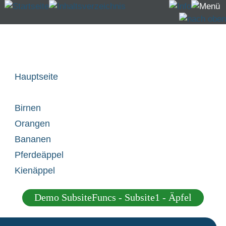
Subsites Menü - Design "fruits" (Demo - nicht im
Download enthalten):
Hauptseite
Äpfel
Birnen
Orangen
Bananen
Pferdeäppel
Kienäppel
Demo SubsiteFuncs - Subsite1 - Äpfel