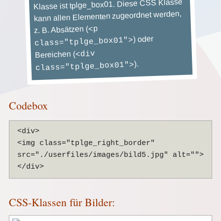
Klasse ist tplge_box01. Diese CSS Klasse
kann allen Elementen zugeordnet werden,
z. B. Absätzen (
<p
) oder
class="tplge_box01">
<div
Bereichen (
).
class="tplge_box01">
Codebox
<div>
<img class="tplge_right_border"
src="./userfiles/images/bild5.jpg" alt="">
</div>
CSS-Klassen für Bilder: