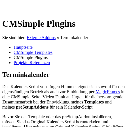
CMSimple Plugins
Sie sind hier:
Externe Addons
«
Terminkalender
Hauptseite
CMSimple Templates
CMSimple Plugins
Projekte Referenzen
Terminkalender
Das Kalender-Script von Jürgen Hummel eignet sich sowohl für den
eigenständigen Betrieb als auch zur Einbindung per
MagicFrames
in
eine CMSimple Seite. Vielen Dank an Jürgen für die hervorragende
Zusammenarbeit bei der Entwicklung meines
Templates
und
meines
preSetupAddons
für sein Kalender-Script.
Bevor Sie das Template oder das preSetupAddon installieren,
müssen Sie das Original Kalender-Script herunterladen und
installieren. Hier geht es zum Original Kalender-Script (Link öffnet