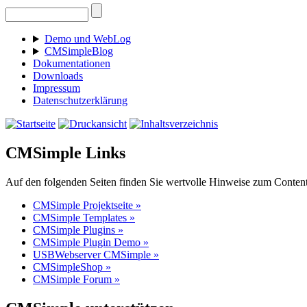
Demo und WebLog
CMSimpleBlog
Dokumentationen
Downloads
Impressum
Datenschutzerklärung
CMSimple Links
Auf den folgenden Seiten finden Sie wertvolle Hinweise zum Con
CMSimple Projektseite »
CMSimple Templates »
CMSimple Plugins »
CMSimple Plugin Demo »
USBWebserver CMSimple »
CMSimpleShop »
CMSimple Forum »